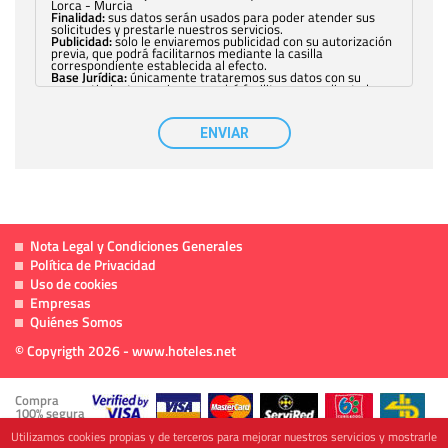
Lorca - Murcia
Finalidad:
sus datos serán usados para poder atender sus
solicitudes y prestarle nuestros servicios.
Publicidad:
solo le enviaremos publicidad con su autorización
previa, que podrá facilitarnos mediante la casilla
correspondiente establecida al efecto.
Base Jurídica:
únicamente trataremos sus datos con su
consentimiento previo, que podrá facilitarnos mediante la
casilla correspondiente establecida al efecto.
Destinatarios:
con carácter general, sólo el personal de
nuestra entidad que esté debidamente autorizado podrá
ENVIAR
tener conocimiento de la información que le pedimos. No se
comunicarán datos a terceros.
Derechos:
tiene derecho a saber qué información tenemos
sobre usted, corregirla y eliminarla, tal y como se explica en
la información adicional disponible en nuestra página web.
Información complementaria:
Puede consultar la información
adicional y detallada sobre cómo tratamos sus datos en la
política de privacidad
Nota Legal y Condiciones Generales
Política de Privacidad
Uso de cookies
Empresas
Quiénes Somos
© Copyrigth 2026 - www.hoteles.net
Compra
100% segura
Utilizamos cookies propias y de terceros para mejorar nuestros servicios y mostrarle