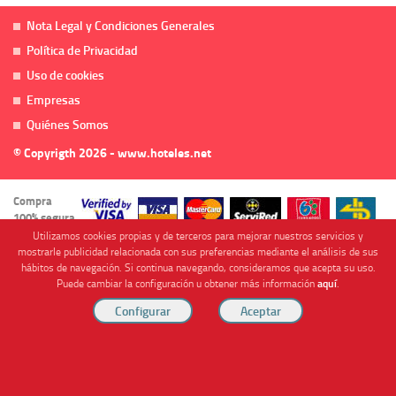
Nota Legal y Condiciones Generales
Política de Privacidad
Uso de cookies
Empresas
Quiénes Somos
© Copyrigth 2026 - www.hoteles.net
Compra
100% segura
Utilizamos cookies propias y de terceros para mejorar nuestros servicios y
mostrarle publicidad relacionada con sus preferencias mediante el análisis de sus
hábitos de navegación. Si continua navegando, consideramos que acepta su uso.
Puede cambiar la configuración u obtener más información
aquí
.
Cofinanciado por
Viajes Anticiclón, S.L. Agencia de Viajes Online - C.I. MU-107-2-25. C/ Mayor nº46 Bajo,
CP: 30893, Almendricos (Murcia, Spain).