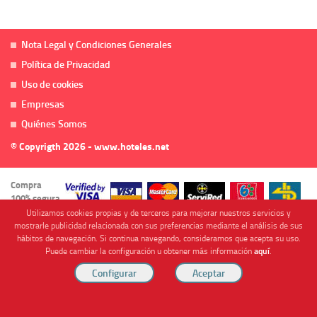
Nota Legal y Condiciones Generales
Política de Privacidad
Uso de cookies
Empresas
Quiénes Somos
© Copyrigth 2026 - www.hoteles.net
Compra
100% segura
Utilizamos cookies propias y de terceros para mejorar nuestros servicios y
mostrarle publicidad relacionada con sus preferencias mediante el análisis de sus
hábitos de navegación. Si continua navegando, consideramos que acepta su uso.
Puede cambiar la configuración u obtener más información
aquí
.
Cofinanciado por
Viajes Anticiclón, S.L. Agencia de Viajes Online - C.I. MU-107-2-25. C/ Mayor nº46 Bajo,
CP: 30893, Almendricos (Murcia, Spain).