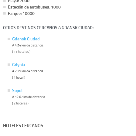
Playa: 7000
Estación de autobuses: 1000
Parque: 10000
OTROS DESTINOS CERCANOS A GDANSK CIUDAD:
Gdansk Ciudad
A 4.54 km de distancia
( 11 hoteles )
Gdynia
A 20.5 km de distancia
( 1 hotel )
Sopot
A 12.67 km de distancia
( 2 hoteles )
HOTELES CERCANOS