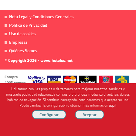
Nota Legal y Condiciones Generales
Política de Privacidad
Uso de cookies
Empresas
Quiénes Somos
© Copyrigth 2026 - www.hoteles.net
Compra
100% segura
Utilizamos cookies propias y de terceros para mejorar nuestros servicios y
mostrarle publicidad relacionada con sus preferencias mediante el análisis de sus
hábitos de navegación. Si continua navegando, consideramos que acepta su uso.
Puede cambiar la configuración u obtener más información
aquí
.
Cofinanciado por
Viajes Anticiclón, S.L. Agencia de Viajes Online - C.I. MU-107-2-25. C/ Mayor nº46 Bajo,
CP: 30893, Almendricos (Murcia, Spain).