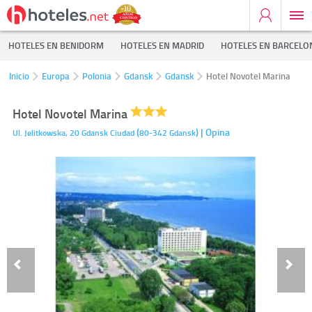
HOTELES EN BENIDORM
HOTELES EN MADRID
HOTELES EN BARCELO
Inicio
Europa
Polonia
Gdansk
Gdansk
Hotel Novotel Marina
Hotel Novotel Marina
(
)
| Opina
Ul. Jelitkowska, 20
Gdansk Ciudad
80-342
Gdansk