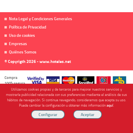
Nota Legal y Condiciones Generales
Política de Privacidad
Uso de cookies
Empresas
Quiénes Somos
© Copyrigth 2026 - www.hoteles.net
Compra
100% segura
Utilizamos cookies propias y de terceros para mejorar nuestros servicios y
mostrarle publicidad relacionada con sus preferencias mediante el análisis de sus
hábitos de navegación. Si continua navegando, consideramos que acepta su uso.
Puede cambiar la configuración u obtener más información
aquí
.
Cofinanciado por
Viajes Anticiclón, S.L. Agencia de Viajes Online - C.I. MU-107-2-25. C/ Mayor nº46 Bajo,
CP: 30893, Almendricos (Murcia, Spain).