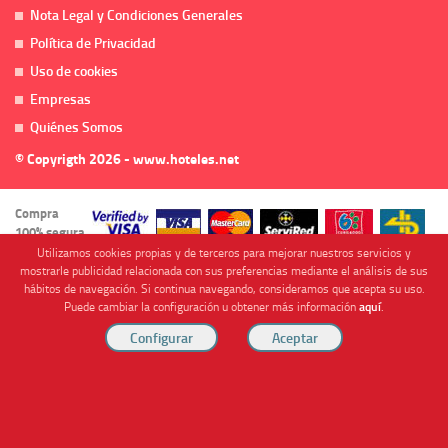
Nota Legal y Condiciones Generales
Política de Privacidad
Uso de cookies
Empresas
Quiénes Somos
© Copyrigth 2026 - www.hoteles.net
Compra
100% segura
Utilizamos cookies propias y de terceros para mejorar nuestros servicios y
mostrarle publicidad relacionada con sus preferencias mediante el análisis de sus
hábitos de navegación. Si continua navegando, consideramos que acepta su uso.
Puede cambiar la configuración u obtener más información
aquí
.
Cofinanciado por
Viajes Anticiclón, S.L. Agencia de Viajes Online - C.I. MU-107-2-25. C/ Mayor nº46 Bajo,
CP: 30893, Almendricos (Murcia, Spain).
RESERVAR HABITACIÓN