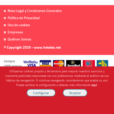
Nota Legal y Condiciones Generales
Política de Privacidad
Uso de cookies
Empresas
Quiénes Somos
© Copyrigth 2026 - www.hoteles.net
Compra
100% segura
Utilizamos cookies propias y de terceros para mejorar nuestros servicios y
mostrarle publicidad relacionada con sus preferencias mediante el análisis de sus
hábitos de navegación. Si continua navegando, consideramos que acepta su uso.
Puede cambiar la configuración u obtener más información
aquí
.
Cofinanciado por
Viajes Anticiclón, S.L. Agencia de Viajes Online - C.I. MU-107-2-25. C/ Mayor nº46 Bajo,
CP: 30893, Almendricos (Murcia, Spain).