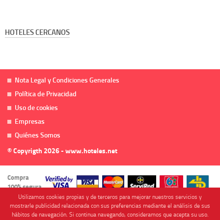
HOTELES CERCANOS
Nota Legal y Condiciones Generales
Política de Privacidad
Uso de cookies
Empresas
Quiénes Somos
© Copyrigth 2026 - www.hoteles.net
Compra
100% segura
Utilizamos cookies propias y de terceros para mejorar nuestros servicios y
mostrarle publicidad relacionada con sus preferencias mediante el análisis de sus
hábitos de navegación. Si continua navegando, consideramos que acepta su uso.