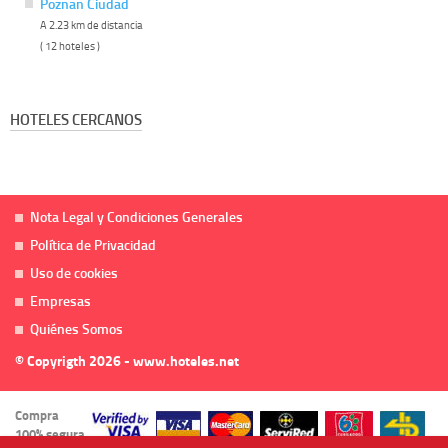
Poznan Ciudad
A 2.23 km de distancia
( 12 hoteles )
HOTELES CERCANOS
Nota Legal y Condiciones Generales
Política de Privacidad
Uso de cookies
Empresas
Quiénes Somos
© Copyrigth 2026 - www.hoteles.net
Compra
100% segura