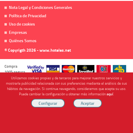
Nota Legal y Condiciones Generales
Política de Privacidad
Uso de cookies
Empresas
Quiénes Somos
© Copyrigth 2026 - www.hoteles.net
Compra
100% segura
Utilizamos cookies propias y de terceros para mejorar nuestros servicios y
mostrarle publicidad relacionada con sus preferencias mediante el análisis de sus
hábitos de navegación. Si continua navegando, consideramos que acepta su uso.
Puede cambiar la configuración u obtener más información
aquí
.
Cofinanciado por
Viajes Anticiclón, S.L. Agencia de Viajes Online - C.I. MU-107-2-25. C/ Mayor nº46 Bajo,
CP: 30893, Almendricos (Murcia, Spain).
RESERVAR HABITACIÓN