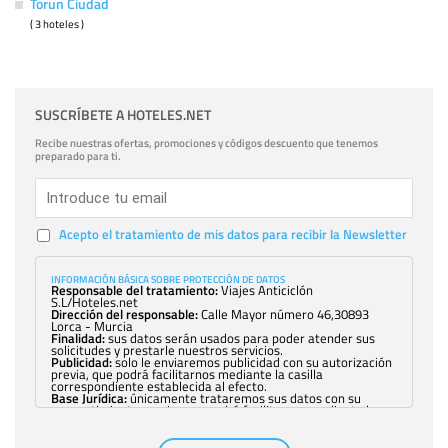
Torun Ciudad
( 3 hoteles )
SUSCRÍBETE A HOTELES.NET
Recibe nuestras ofertas, promociones y códigos descuento que tenemos
preparado para ti.
Acepto el tratamiento de mis datos para recibir la Newsletter
INFORMACIÓN BÁSICA SOBRE PROTECCIÓN DE DATOS
Responsable del tratamiento:
Viajes Anticiclón
S.L/Hoteles.net
Dirección del responsable:
Calle Mayor número 46,30893
Lorca - Murcia
Finalidad:
sus datos serán usados para poder atender sus
solicitudes y prestarle nuestros servicios.
Publicidad:
solo le enviaremos publicidad con su autorización
previa, que podrá facilitarnos mediante la casilla
correspondiente establecida al efecto.
Base Jurídica:
únicamente trataremos sus datos con su
consentimiento previo, que podrá facilitarnos mediante la
casilla correspondiente establecida al efecto.
Destinatarios:
con carácter general, sólo el personal de
nuestra entidad que esté debidamente autorizado podrá