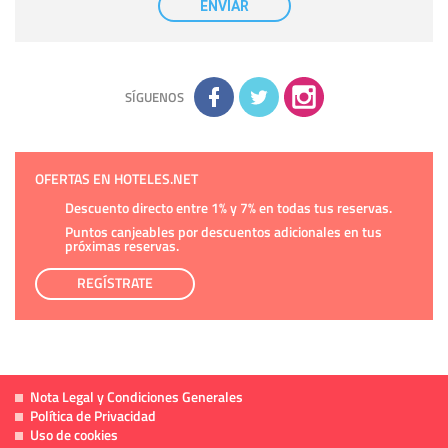
ENVIAR
tener conocimiento de la información que le pedimos. No se
comunicarán datos a terceros.
Derechos:
tiene derecho a saber qué información tenemos
sobre usted, corregirla y eliminarla, tal y como se explica en
la información adicional disponible en nuestra página web.
Información complementaria:
Puede consultar la información
adicional y detallada sobre cómo tratamos sus datos en la
política de privacidad
SÍGUENOS
OFERTAS EN HOTELES.NET
Descuento directo entre 1% y 7% en todas tus reservas.
Puntos canjeables por descuentos adicionales en tus
próximas reservas.
REGÍSTRATE
Nota Legal y Condiciones Generales
Política de Privacidad
Uso de cookies