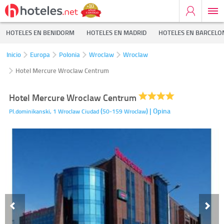
HOTELES EN BENIDORM
HOTELES EN MADRID
HOTELES EN BARCELO
Inicio
Europa
Polonia
Wroclaw
Wroclaw
Hotel Mercure Wroclaw Centrum
Hotel Mercure Wroclaw Centrum
(
)
| Opina
Pl.dominikanski, 1
Wroclaw Ciudad
50-159
Wroclaw