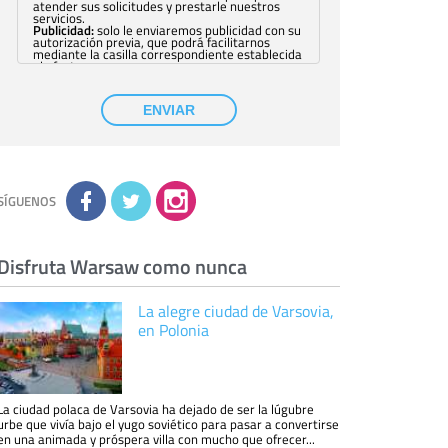
atender sus solicitudes y prestarle nuestros
servicios.
Publicidad:
solo le enviaremos publicidad con su
autorización previa, que podrá facilitarnos
mediante la casilla correspondiente establecida
al efecto.
Base Jurídica:
únicamente trataremos sus datos
con su consentimiento previo, que podrá
facilitarnos mediante la casilla correspondiente
ENVIAR
establecida al efecto.
Destinatarios:
con carácter general, sólo el
personal de nuestra entidad que esté
debidamente autorizado podrá tener
conocimiento de la información que le pedimos.
No se comunicarán datos a terceros.
Derechos:
tiene derecho a saber qué
información tenemos sobre usted, corregirla y
SÍGUENOS
eliminarla, tal y como se explica en la
información adicional disponible en nuestra
página web.
Información complementaria:
Puede consultar
la información adicional y detallada sobre cómo
Disfruta Warsaw como nunca
tratamos sus datos en la
política de privacidad
La alegre ciudad de Varsovia,
en Polonia
La ciudad polaca de Varsovia ha dejado de ser la lúgubre
urbe que vivía bajo el yugo soviético para pasar a convertirse
en una animada y próspera villa con mucho que ofrecer...