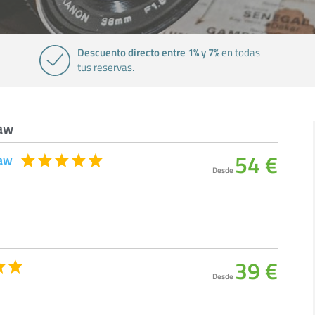
Descuento directo entre 1% y 7%
en todas
tus reservas.
saw
54 €
saw
Desde
39 €
Desde