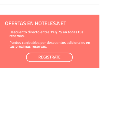
OFERTAS EN HOTELES.NET
Descuento directo entre 1% y 7% en todas tus
reservas.
Puntos canjeables por descuentos adicionales en
tus próximas reservas.
REGÍSTRATE