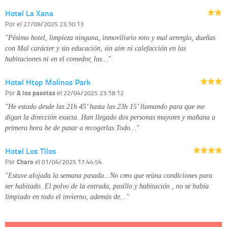
corregirla y eliminarla, tal y como se explica en la información adicional
Hotel La Xana
disponible en nuestra página web.
Información complementaria:
Puede consultar la información adicional y
Por
el 27/09/2025 23:10:13
detallada sobre cómo tratamos sus datos en la
política de privacidad
"Pésimo hotel, limpieza ninguna, inmovilisrio roto y mal arrerglo, dueñas
con Mal carácter y sin educación, sin aire ni calefacción en las
habitaciones ni en el comedor, las…"
Hotel Htop Molinos Park
Por
A los pasotas
el 22/04/2025 23:18:12
"He estado desde las 21h 45’ hasta las 23h 15’ llamando para que me
digan la dirección exacta. Han llegado dos personas mayores y mañana a
primera hora he de pasar a recogerlas.Todo…"
Hotel Los Tilos
Por
Charo
el 01/04/2025 17:44:54
"Estuve alojada la semana pasada...No creo que reúna condiciones para
ser habitado. El polvo de la entrada, pasillo y habitación , no se había
limpiado en todo el invierno, además de…"