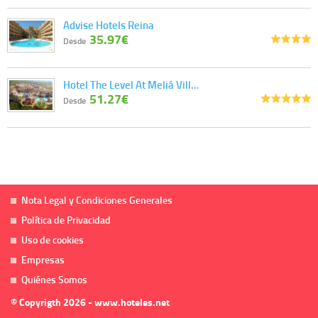
Advise Hotels Reina
35.97€
Desde
Hotel The Level At Meliá Vill…
51.27€
Desde
Nota Legal y Condiciones Generales
Política de Privacidad
Uso de cookies
Empresas
Quiénes Somos
© Copyrigth 2026 - www.hoteles.net