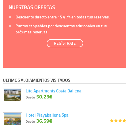
NUESTRAS OFERTAS
Descuento directo entre
1%
y
7%
en todas tus reservas.
Puntos canjeables por descuentos adicionales en tus
próximas reservas.
REGÍSTRATE
ÚLTIMOS ALOJAMIENTOS VISITADOS
Life Apartments Costa Ballena
50.23€
Desde
Hotel Playaballena Spa
36.59€
Desde