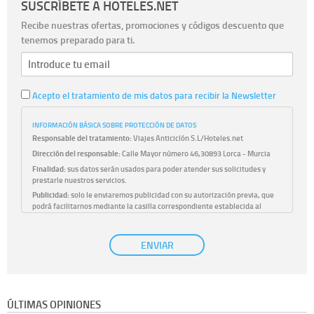
SUSCRÍBETE A HOTELES.NET
Recibe nuestras ofertas, promociones y códigos descuento que
tenemos preparado para ti.
Acepto el tratamiento de mis datos para recibir la Newsletter
INFORMACIÓN BÁSICA SOBRE PROTECCIÓN DE DATOS
Responsable del tratamiento:
Viajes Anticiclón S.L/Hoteles.net
Dirección del responsable:
Calle Mayor número 46,30893 Lorca - Murcia
Finalidad:
sus datos serán usados para poder atender sus solicitudes y
prestarle nuestros servicios.
Publicidad:
solo le enviaremos publicidad con su autorización previa, que
podrá facilitarnos mediante la casilla correspondiente establecida al
efecto.
Base Jurídica:
únicamente trataremos sus datos con su consentimiento
ENVIAR
previo, que podrá facilitarnos mediante la casilla correspondiente
establecida al efecto.
Destinatarios:
con carácter general, sólo el personal de nuestra entidad
que esté debidamente autorizado podrá tener conocimiento de la
información que le pedimos. No se comunicarán datos a terceros.
ÚLTIMAS OPINIONES
Derechos:
tiene derecho a saber qué información tenemos sobre usted,