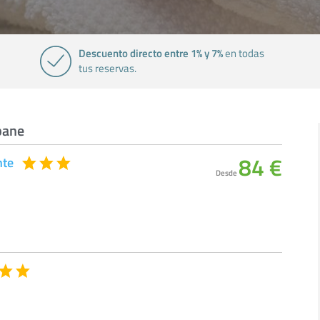
Descuento directo entre 1% y 7%
en todas
tus reservas.
pane
84 €
nte
Desde