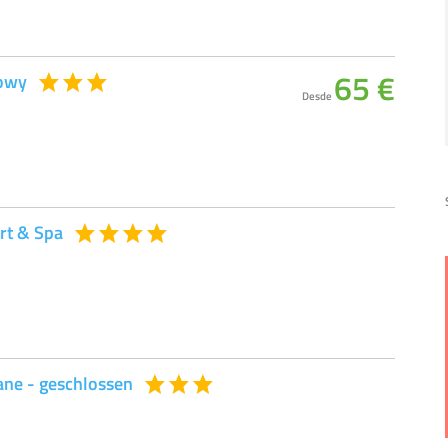
65 €
rowy
Desde
rt & Spa
ane - geschlossen