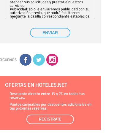
atender sus solicitudes y prestarle nuestros
servicios.
Publicidad:
solo le enviaremos publicidad con su
autorización previa, que podrá facilitarnos
mediante la casilla correspondiente establecida
al efecto.
Base Jurídica:
únicamente trataremos sus datos
con su consentimiento previo, que podrá
facilitarnos mediante la casilla correspondiente
ENVIAR
establecida al efecto.
Destinatarios:
con carácter general, sólo el
personal de nuestra entidad que esté
debidamente autorizado podrá tener
conocimiento de la información que le pedimos.
No se comunicarán datos a terceros.
Derechos:
tiene derecho a saber qué
información tenemos sobre usted, corregirla y
SÍGUENOS
eliminarla, tal y como se explica en la
información adicional disponible en nuestra
página web.
Información complementaria:
Puede consultar
la información adicional y detallada sobre cómo
tratamos sus datos en la
política de privacidad
OFERTAS EN HOTELES.NET
Descuento directo entre 1% y 7% en todas tus
reservas.
Puntos canjeables por descuentos adicionales en
tus próximas reservas.
REGÍSTRATE